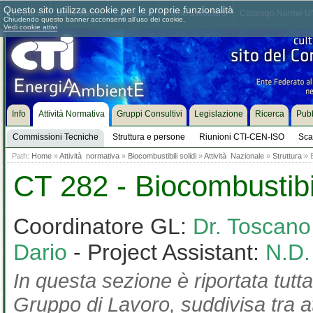
Questo sito utilizza cookie per le proprie funzionalità
Chi siamo
Dove siamo
Contattaci
Come associarsi
Catalogo Norme UN
Chiudendo questo banner acconsenti all'uso dei cookie.
Vedi cookie attivi
Info
Attività Normativa
Gruppi Consultivi
Legislazione
Ricerca
Pubb
Commissioni Tecniche
Struttura e persone
Riunioni CTI-CEN-ISO
Sca
Path:
Home
»
Attività normativa
»
Biocombustibili solidi
»
Attività Nazionale
»
Struttura
» B
CT 282 - Biocombustibil
Coordinatore GL:
Dr. Toscan
Dario
- Project Assistant:
N.D.
In questa sezione è riportata tutta
Gruppo di Lavoro, suddivisa tra at