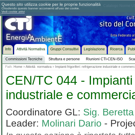
Questo sito utilizza cookie per le proprie funzionalità
Chi siamo
Dove siamo
Contattaci
Come associarsi
Catalogo Norme UN
Chiudendo questo banner acconsenti all'uso dei cookie.
Vedi cookie attivi
Info
Attività Normativa
Gruppi Consultivi
Legislazione
Ricerca
Pubb
Commissioni Tecniche
Struttura e persone
Riunioni CTI-CEN-ISO
Sca
Path:
Home
»
Attività normativa
»
Impianti frigoriferi: refrigerazione industriale e commerc
CEN/TC 044 - Impianti fr
industriale e commerci
Coordinatore GL:
Sig. Beret
Leader:
Molinari Dario
- Proje