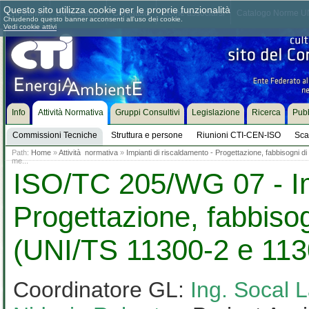
Questo sito utilizza cookie per le proprie funzionalità
Chi siamo
Dove siamo
Contattaci
Come associarsi
Catalogo Norme UN
Chiudendo questo banner acconsenti all'uso dei cookie.
Vedi cookie attivi
Info
Attività Normativa
Gruppi Consultivi
Legislazione
Ricerca
Pubb
Commissioni Tecniche
Struttura e persone
Riunioni CTI-CEN-ISO
Sca
Path:
Home
»
Attività normativa
»
Impianti di riscaldamento - Progettazione, fabbisogni 
me...
ISO/TC 205/WG 07 - Imp
Progettazione, fabbisog
(UNI/TS 11300-2 e 113
Coordinatore GL:
Ing. Socal 