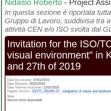
Nidasio Roberto
- Project Ass
In questa sezione è riportata tutta
Gruppo di Lavoro, suddivisa tra at
attività CEN e/o ISO svolta dal GL
Invitation for the ISO/
visual environment" in 
and 27th of 2019
Data Documento:
07/01/2019
Data Riunione:
26/02/2019
Data Termine Iscrizione:
12/02/2019
Organo Tecnico:
ISO/TC 205/WG 07 - Integration of nature and biodiversi
Note:
Nessun testo disponibile