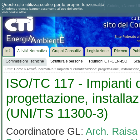
Questo sito utilizza cookie per le proprie funzionalità
Chi siamo
Dove siamo
Contattaci
Come associarsi
Catalogo Norme UN
Chiudendo questo banner acconsenti all'uso dei cookie.
Vedi cookie attivi
Info
Attività Normativa
Gruppi Consultivi
Legislazione
Ricerca
Pubb
Commissioni Tecniche
Struttura e persone
Riunioni CTI-CEN-ISO
Sca
Path:
Home
»
Attività normativa
»
Impianti di climatizzazione: progettazione, installazion
ISO/TC 117 - Impianti d
progettazione, installa
(UNI/TS 11300-3)
Coordinatore GL:
Arch. Raisa