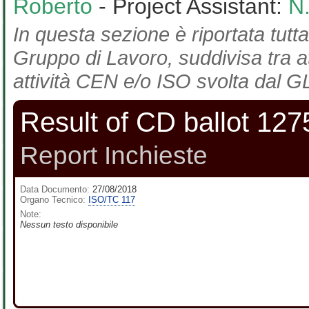
Roberto
- Project Assistant:
N
In questa sezione è riportata tutta
Gruppo di Lavoro, suddivisa tra at
attività CEN e/o ISO svolta dal GL
Result of CD ballot 127
Report Inchieste
Data Documento:
27/08/2018
Organo Tecnico:
ISO/TC 117
Note:
Nessun testo disponibile