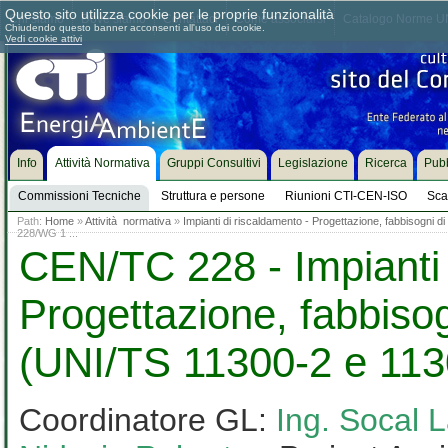
Questo sito utilizza cookie per le proprie funzionalità
Chi siamo
Dove siamo
Contattaci
Come associarsi
Catalogo Norme UN
Chiudendo questo banner acconsenti all'uso dei cookie.
Vedi cookie attivi
Info
Attività Normativa
Gruppi Consultivi
Legislazione
Ricerca
Pubb
Commissioni Tecniche
Struttura e persone
Riunioni CTI-CEN-ISO
Sca
Path:
Home
»
Attività normativa
»
Impianti di riscaldamento - Progettazione, fabbisogni 
228/WG 1 ...
CEN/TC 228 - Impianti 
Progettazione, fabbisog
(UNI/TS 11300-2 e 113
Coordinatore GL:
Ing. Socal 