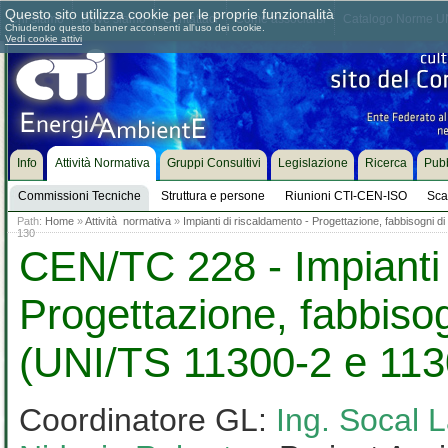
Questo sito utilizza cookie per le proprie funzionalità
Chi siamo
Dove siamo
Contattaci
Come associarsi
Catalogo Norme UN
Chiudendo questo banner acconsenti all'uso dei cookie.
Vedi cookie attivi
Info
Attività Normativa
Gruppi Consultivi
Legislazione
Ricerca
Pubb
Commissioni Tecniche
Struttura e persone
Riunioni CTI-CEN-ISO
Sca
Path:
Home
»
Attività normativa
»
Impianti di riscaldamento - Progettazione, fabbisogni 
130
CEN/TC 228 - Impianti 
Progettazione, fabbisog
(UNI/TS 11300-2 e 113
Coordinatore GL:
Ing. Socal 