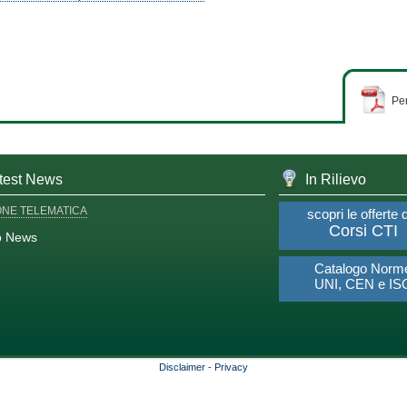
Per
test News
In Rilievo
ONE TELEMATICA
scopri le offerte 
Corsi CTI
o News
Catalogo Norm
UNI, CEN e IS
Disclaimer
-
Privacy