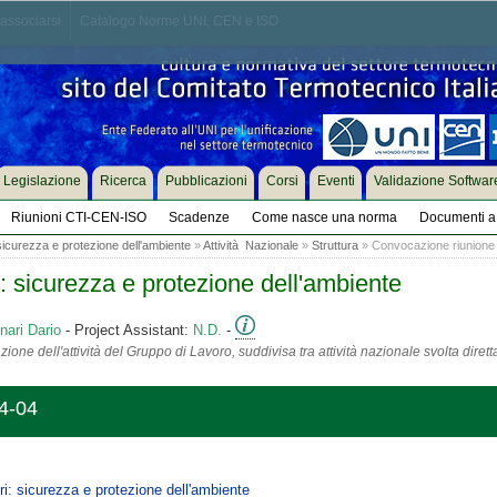
associarsi
Catalogo Norme UNI, CEN e ISO
Legislazione
Ricerca
Pubblicazioni
Corsi
Eventi
Validazione Softwar
Riunioni CTI-CEN-ISO
Scadenze
Come nasce una norma
Documenti a 
: sicurezza e protezione dell'ambiente
»
Attività Nazionale
»
Struttura
» Convocazione riunione
ri: sicurezza e protezione dell'ambiente
nari Dario
- Project Assistant:
N.D.
-
ione dell'attività del Gruppo di Lavoro, suddivisa tra attività nazionale svolta diret
4-04
eri: sicurezza e protezione dell'ambiente