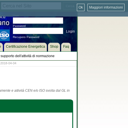
Ok
Maggiori informazioni
User
Password
Recupero Password
e
Certificazione Energetica
Shop
Faq
supporto dell'attività di normazione
 2018-04-04
tamente e attività CEN e/o ISO svolta dal GL in