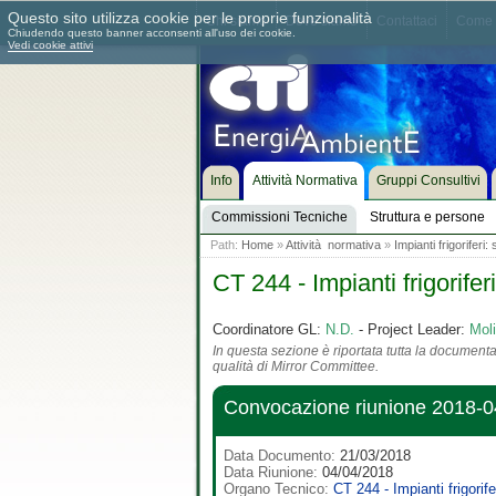
Questo sito utilizza cookie per le proprie funzionalità
Chi siamo
Dove siamo
Contattaci
Come 
Chiudendo questo banner acconsenti all'uso dei cookie.
Vedi cookie attivi
Info
Attività Normativa
Gruppi Consultivi
Commissioni Tecniche
Struttura e persone
Path:
Home
»
Attività normativa
»
Impianti frigoriferi
CT 244 - Impianti frigorife
Coordinatore GL:
N.D.
- Project Leader:
Moli
In questa sezione è riportata tutta la documentaz
qualità di Mirror Committee.
Convocazione riunione 2018-0
Data Documento:
21/03/2018
Data Riunione:
04/04/2018
Organo Tecnico:
CT 244 - Impianti frigorif