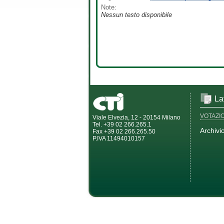
Note:
Nessun testo disponibile
La
VOTAZI
Viale Elvezia, 12 - 20154 Milano
Tel. +39 02 266.265.1
Archivi
Fax +39 02 266.265.50
P.IVA 11494010157