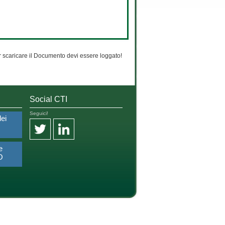
 scaricare il Documento devi essere loggato!
Social CTI
Seguici!
dei
e
O