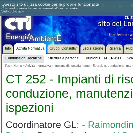
Questo sito utilizza cookie per le proprie funzionalità
Chi siamo
Dove siamo
Contattaci
Come associarsi
Catalogo Norme UN
Chiudendo questo banner acconsenti all'uso dei cookie.
Vedi cookie attivi
Info
Attività Normativa
Gruppi Consultivi
Legislazione
Ricerca
Pubb
Commissioni Tecniche
Struttura e persone
Riunioni CTI-CEN-ISO
Sca
Path:
Home
»
Attività normativa
»
Impianti di riscaldamento - Esercizio, conduzione, man
CT 252 - Impianti di ri
conduzione, manutenzi
ispezioni
Coordinatore GL:
- Raimondin