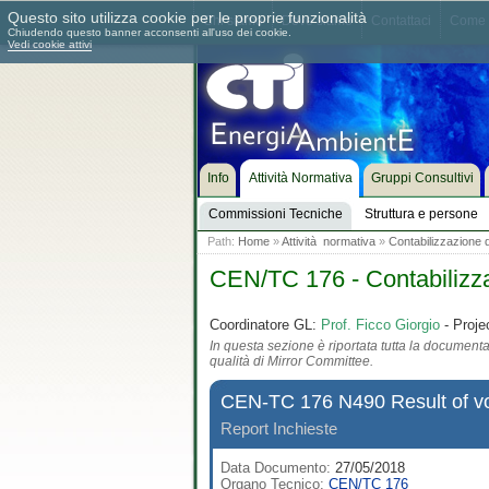
Questo sito utilizza cookie per le proprie funzionalità
Chi siamo
Dove siamo
Contattaci
Come 
Chiudendo questo banner acconsenti all'uso dei cookie.
Vedi cookie attivi
Info
Attività Normativa
Gruppi Consultivi
Commissioni Tecniche
Struttura e persone
Path:
Home
»
Attività normativa
»
Contabilizzazione d
CEN/TC 176 - Contabilizza
Coordinatore GL:
Prof. Ficco Giorgio
- Proje
In questa sezione è riportata tutta la documentaz
qualità di Mirror Committee.
CEN-TC 176 N490 Result of vo
Report Inchieste
Data Documento:
27/05/2018
Organo Tecnico:
CEN/TC 176