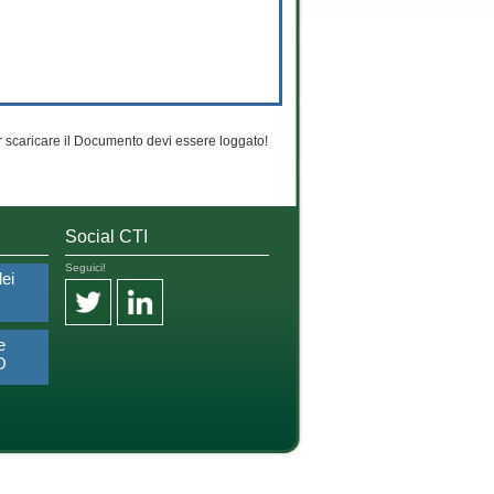
 scaricare il Documento devi essere loggato!
Social CTI
Seguici!
dei
e
O