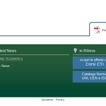
Per
test News
In Rilievo
ONE TELEMATICA
scopri le offerte 
Corsi CTI
o News
Catalogo Norm
UNI, CEN e IS
Disclaimer
-
Privacy