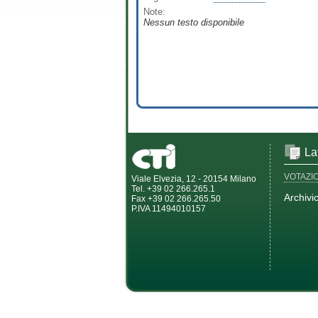
Note:
Nessun testo disponibile
La
VOTAZI
Viale Elvezia, 12 - 20154 Milano
Tel. +39 02 266.265.1
Archivi
Fax +39 02 266.265.50
P.IVA 11494010157