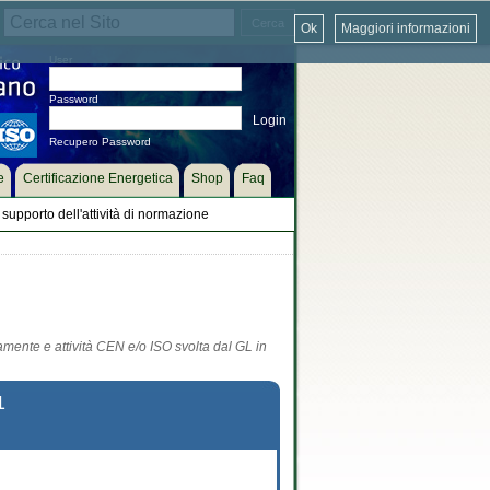
Ok
Maggiori informazioni
User
Password
Recupero Password
e
Certificazione Energetica
Shop
Faq
supporto dell'attività di normazione
tamente e attività CEN e/o ISO svolta dal GL in
1