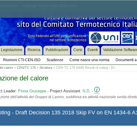
associarsi
Catalogo Norme UNI, CEN e ISO
Legislazione
Ricerca
Pubblicazioni
Corsi
Eventi
Validazione Softwar
Riunioni CTI-CEN-ISO
Scadenze
Come nasce una norma
Documenti a 
el calore
»
CEN/TC 176
»
Struttura
» CEN-TC 176 N490 Result of voting - Dr...
zione del calore
ct Leader:
Pinna Giuseppe
- Project Assistant:
N.D.
-
ione dell'attività del Gruppo di Lavoro, suddivisa tra attività nazionale svolta diret
ting - Draft Decision 135 2018 Skip FV on EN 1434-6 A