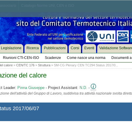
associarsi
Catalogo Norme UNI, CEN e ISO
Legislazione
Ricerca
Pubblicazioni
Corsi
Eventi
Validazione Softwar
Riunioni CTI-CEN-ISO
Scadenze
Come nasce una norma
Documenti a 
el calore
»
CEN/TC 176
»
Struttura
» SM-CG Plenary CEN TC294 Status 2017/0...
zione del calore
ct Leader:
Pinna Giuseppe
- Project Assistant:
N.D.
-
ione dell'attività del Gruppo di Lavoro, suddivisa tra attività nazionale svolta diret
atus 2017/06/07