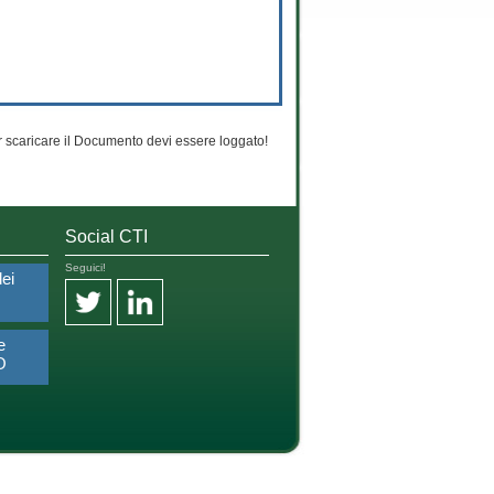
 scaricare il Documento devi essere loggato!
Social CTI
Seguici!
dei
e
O