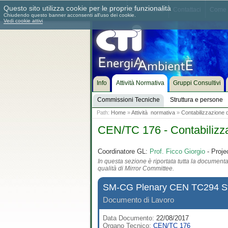
Questo sito utilizza cookie per le proprie funzionalità
Chi siamo
Dove siamo
Contattaci
Come 
Chiudendo questo banner acconsenti all'uso dei cookie.
Vedi cookie attivi
Info
Attività Normativa
Gruppi Consultivi
Commissioni Tecniche
Struttura e persone
Path:
Home
»
Attività normativa
»
Contabilizzazione d
CEN/TC 176 - Contabilizza
Coordinatore GL:
Prof. Ficco Giorgio
- Proje
In questa sezione è riportata tutta la documentaz
qualità di Mirror Committee.
SM-CG Plenary CEN TC294 St
Documento di Lavoro
Data Documento:
22/08/2017
Organo Tecnico:
CEN/TC 176