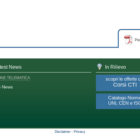
Per
test News
In Rilievo
ONE TELEMATICA
scopri le offerte 
Corsi CTI
o News
Catalogo Norm
UNI, CEN e IS
Disclaimer
-
Privacy