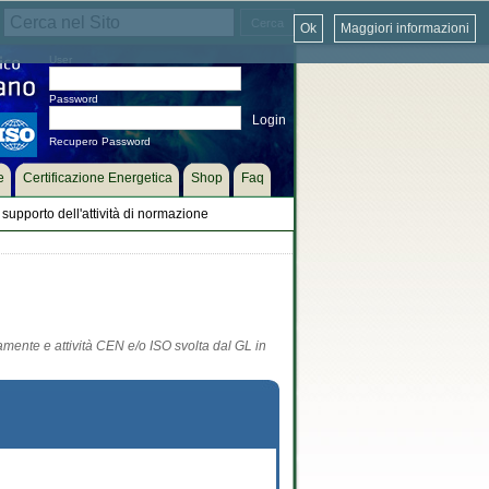
Ok
Maggiori informazioni
User
Password
Recupero Password
e
Certificazione Energetica
Shop
Faq
supporto dell'attività di normazione
tamente e attività CEN e/o ISO svolta dal GL in