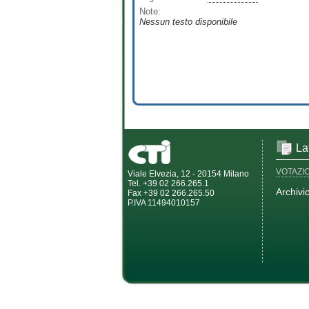
Note:
Nessun testo disponibile
La
VOTAZI
Viale Elvezia, 12 - 20154 Milano
Tel. +39 02 266.265.1
Archivi
Fax +39 02 266.265.50
P.IVA 11494010157