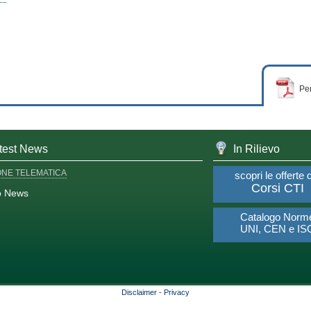
Per
test News
In Rilievo
ONE TELEMATICA
scopri le offerte 
Corsi CTI
o News
Catalogo Norm
UNI, CEN e IS
Disclaimer
-
Privacy