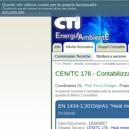
Questo sito utilizza cookie per le proprie funzionalità
Chi siamo
Dove siamo
Contattaci
Come 
Chiudendo questo banner acconsenti all'uso dei cookie.
Vedi cookie attivi
Info
Attività Normativa
Gruppi Consultivi
Commissioni Tecniche
Struttura e persone
Path:
Home
»
Attività normativa
»
Contabilizzazione d
CEN/TC 176 - Contabilizza
Coordinatore GL:
Prof. Ficco Giorgio
- Proje
In questa sezione è riportata tutta la documentaz
qualità di Mirror Committee.
EN 1434-1:2015/prA1 "Heat met
Inchiesta
Data Documento:
12/10/2017
Organo Tecnico:
CEN/TC 176 - Heat mete