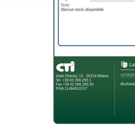
Note:
Nessun testo disponibile
La
VOTAZI
Viale Elvezia, 12 - 20154 Milano
Tel. +39 02 266.265.1
Archivi
Fax +39 02 266.265.50
P.IVA 11494010157