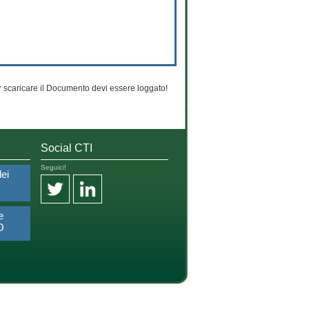
 scaricare il Documento devi essere loggato!
Social CTI
Seguici!
dei
e
O