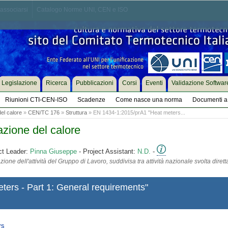
associarsi
Catalogo Norme UNI, CEN e ISO
Legislazione
Ricerca
Pubblicazioni
Corsi
Eventi
Validazione Softwar
Riunioni CTI-CEN-ISO
Scadenze
Come nasce una norma
Documenti a 
el calore
»
CEN/TC 176
»
Struttura
» EN 1434-1:2015/prA1 "Heat meters...
zione del calore
ct Leader:
Pinna Giuseppe
- Project Assistant:
N.D.
-
ione dell'attività del Gruppo di Lavoro, suddivisa tra attività nazionale svolta diret
ers - Part 1: General requirements"
rs