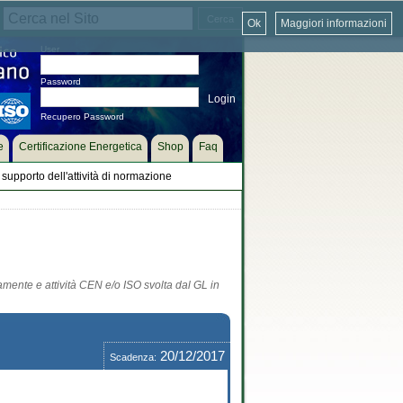
Ok
Maggiori informazioni
User
Password
Recupero Password
e
Certificazione Energetica
Shop
Faq
supporto dell'attività di normazione
tamente e attività CEN e/o ISO svolta dal GL in
20/12/2017
Scadenza: