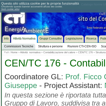
Questo sito utilizza cookie per le proprie funzionalità
Chi siamo
Dove siamo
Contattaci
Come associarsi
Catalogo Norme UN
Chiudendo questo banner acconsenti all'uso dei cookie.
Vedi cookie attivi
Info
Attività Normativa
Gruppi Consultivi
Legislazione
Ricerca
Pubb
Commissioni Tecniche
Struttura e persone
Riunioni CTI-CEN-ISO
Sca
Path:
Home
»
Attività normativa
»
Contabilizzazione del calore
»
CEN/TC 176
»
Struttura
CEN/TC 176 - Contabili
Coordinatore GL:
Prof. Ficco 
Giuseppe
- Project Assistant:
In questa sezione è riportata tutta
Gruppo di Lavoro, suddivisa tra at