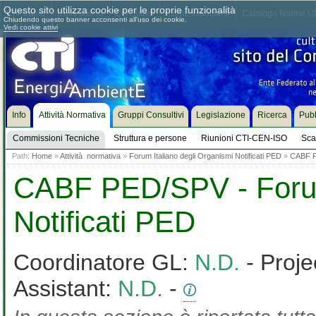
Questo sito utilizza cookie per le proprie funzionalità
Chi siamo
Dove siamo
Contattaci
Come associarsi
Catalogo Norme UN
Chiudendo questo banner acconsenti all'uso dei cookie.
Vedi cookie attivi
Info
Attività Normativa
Gruppi Consultivi
Legislazione
Ricerca
Pubb
Commissioni Tecniche
Struttura e persone
Riunioni CTI-CEN-ISO
Sca
Path:
Home
»
Attività normativa
»
Forum Italiano degli Organismi Notificati PED
»
CABF 
CABF PED/SPV - Forum 
Notificati PED
Coordinatore GL:
N.D.
- Proje
Assistant:
N.D.
-