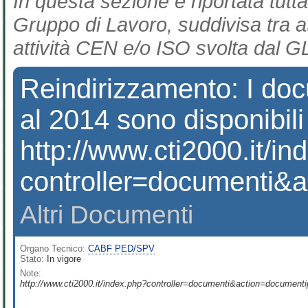
In questa sezione è riportata tutta
Gruppo di Lavoro, suddivisa tra at
attività CEN e/o ISO svolta dal GL
Reindirizzamento: I d
al 2014 sono disponibili
http://www.cti2000.it/i
controller=documenti&a
Altri Documenti
Organo Tecnico:
CABF PED/SPV
Stato:
In vigore
Note:
http://www.cti2000.it/index.php?controller=documenti&action=documenti