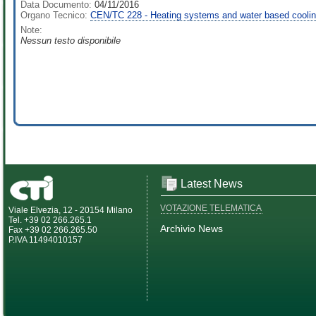
Data Documento:
04/11/2016
Organo Tecnico:
CEN/TC 228 - Heating systems and water based coolin
Note:
Nessun testo disponibile
Latest News
VOTAZIONE TELEMATICA
Viale Elvezia, 12 - 20154 Milano
Tel. +39 02 266.265.1
Archivio News
Fax +39 02 266.265.50
P.IVA 11494010157