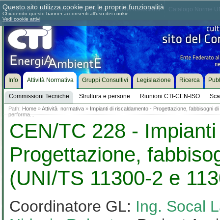
Questo sito utilizza cookie per le proprie funzionalità
Chi siamo
Dove siamo
Contattaci
Come associarsi
Catalogo Norme UN
Chiudendo questo banner acconsenti all'uso dei cookie.
Vedi cookie attivi
Info
Attività Normativa
Gruppi Consultivi
Legislazione
Ricerca
Pubb
Commissioni Tecniche
Struttura e persone
Riunioni CTI-CEN-ISO
Sca
Path:
Home
»
Attività normativa
»
Impianti di riscaldamento - Progettazione, fabbisogni 
performa...
CEN/TC 228 - Impianti 
Progettazione, fabbisog
(UNI/TS 11300-2 e 113
Coordinatore GL:
Ing. Socal 