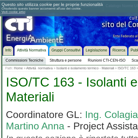
Questo sito utilizza cookie per le proprie funzionalità
Chi siamo
Dove siamo
Contattaci
Come associarsi
Catalogo Norme UN
Chiudendo questo banner acconsenti all'uso dei cookie.
Vedi cookie attivi
Info
Attività Normativa
Gruppi Consultivi
Legislazione
Ricerca
Pubb
Commissioni Tecniche
Struttura e persone
Riunioni CTI-CEN-ISO
Sca
Path:
Home
»
Attività normativa
»
Isolanti e isolamento termico - Materiali
»
ISO/TC 163
ISO/TC 163 - Isolanti e
Materiali
Coordinatore GL:
Ing. Colag
Martino Anna
- Project Assist