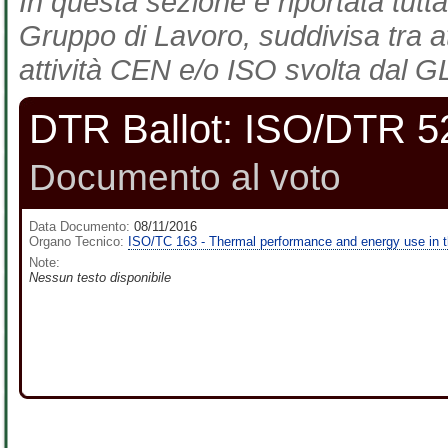
In questa sezione è riportata tutta
Gruppo di Lavoro, suddivisa tra at
attività CEN e/o ISO svolta dal GL
DTR Ballot: ISO/DTR 5
Documento al voto
Data Documento:
08/11/2016
Organo Tecnico:
ISO/TC 163 - Thermal performance and energy use in t
Note:
Nessun testo disponibile