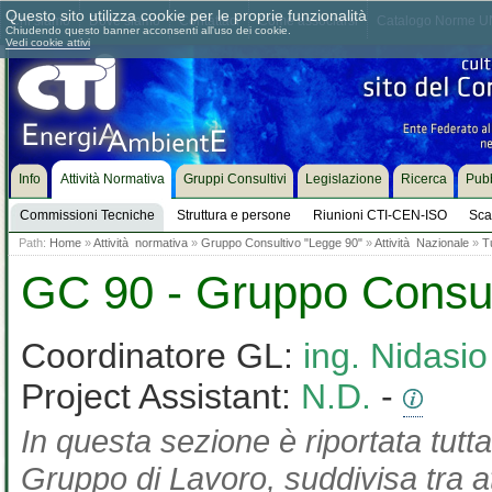
Questo sito utilizza cookie per le proprie funzionalità
Chi siamo
Dove siamo
Contattaci
Come associarsi
Catalogo Norme UN
Chiudendo questo banner acconsenti all'uso dei cookie.
Vedi cookie attivi
Info
Attività Normativa
Gruppi Consultivi
Legislazione
Ricerca
Pubb
Commissioni Tecniche
Struttura e persone
Riunioni CTI-CEN-ISO
Sca
Path:
Home
»
Attività normativa
»
Gruppo Consultivo "Legge 90"
»
Attività Nazionale
»
T
GC 90 - Gruppo Consul
Coordinatore GL:
ing. Nidasi
Project Assistant:
N.D.
-
In questa sezione è riportata tutta
Gruppo di Lavoro, suddivisa tra at