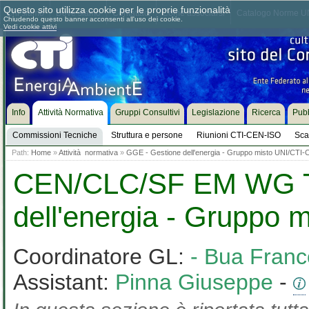
Questo sito utilizza cookie per le proprie funzionalità
Chi siamo
Dove siamo
Contattaci
Come associarsi
Catalogo Norme UN
Chiudendo questo banner acconsenti all'uso dei cookie.
Vedi cookie attivi
Info
Attività Normativa
Gruppi Consultivi
Legislazione
Ricerca
Pubb
Commissioni Tecniche
Struttura e persone
Riunioni CTI-CEN-ISO
Sca
Path:
Home
»
Attività normativa
»
GGE - Gestione dell'energia - Gruppo misto UNI/CTI-
CEN/CLC/SF EM WG T
dell'energia - Gruppo 
Coordinatore GL:
- Bua Franc
Assistant:
Pinna Giuseppe
-