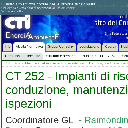
Questo sito utilizza cookie per le proprie funzionalità
Chi siamo
Dove siamo
Contattaci
Come associarsi
Catalogo Norme UN
Chiudendo questo banner acconsenti all'uso dei cookie.
Vedi cookie attivi
Info
Attività Normativa
Gruppi Consultivi
Legislazione
Ricerca
Pubb
Commissioni Tecniche
Struttura e persone
Riunioni CTI-CEN-ISO
Sca
Path:
Home
»
Attività normativa
»
Impianti di riscaldamento - Esercizio, conduzione, man
CT 252 - Impianti di ri
conduzione, manutenzi
ispezioni
Coordinatore GL:
- Raimondin