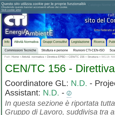
Questo sito utilizza cookie per le proprie funzionalità
Chi siamo
Dove siamo
Contattaci
Come associarsi
Catalogo Norme UN
Chiudendo questo banner acconsenti all'uso dei cookie.
Vedi cookie attivi
Info
Attività Normativa
Gruppi Consultivi
Legislazione
Ricerca
Pubb
Commissioni Tecniche
Struttura e persone
Riunioni CTI-CEN-ISO
Sca
Path:
Home
»
Attività normativa
»
Direttiva EPBD
»
CEN/TC 156
»
Struttura
» WG18: NWIP
CEN/TC 156 - Diretti
Coordinatore GL:
N.D.
- Proje
Assistant:
N.D.
-
In questa sezione è riportata tutta
Gruppo di Lavoro, suddivisa tra at