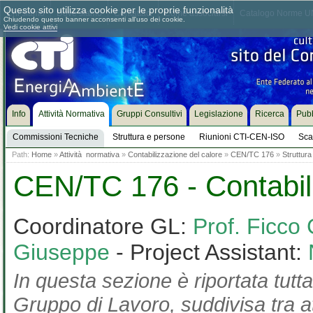
Questo sito utilizza cookie per le proprie funzionalità
Chi siamo
Dove siamo
Contattaci
Come associarsi
Catalogo Norme UN
Chiudendo questo banner acconsenti all'uso dei cookie.
Vedi cookie attivi
Info
Attività Normativa
Gruppi Consultivi
Legislazione
Ricerca
Pubb
Commissioni Tecniche
Struttura e persone
Riunioni CTI-CEN-ISO
Sca
Path:
Home
»
Attività normativa
»
Contabilizzazione del calore
»
CEN/TC 176
»
Struttura
CEN/TC 176 - Contabili
Coordinatore GL:
Prof. Ficco 
Giuseppe
- Project Assistant:
In questa sezione è riportata tutta
Gruppo di Lavoro, suddivisa tra at