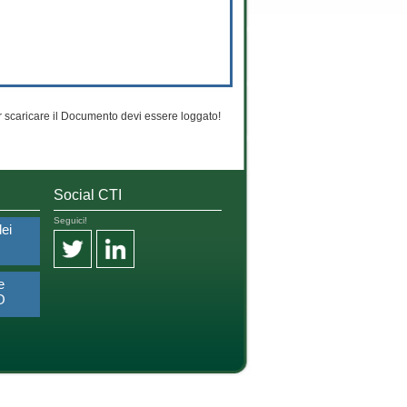
 scaricare il Documento devi essere loggato!
Social CTI
Seguici!
dei
e
O