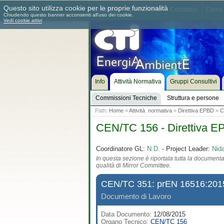
Questo sito utilizza cookie per le proprie funzionalità
Chi siamo
Dove siamo
Contattaci
Come 
Chiudendo questo banner acconsenti all'uso dei cookie.
Vedi cookie attivi
Info
Attività Normativa
Gruppi Consultivi
Commissioni Tecniche
Struttura e persone
Path:
Home
»
Attività normativa
»
Direttiva EPBD
»
C
CEN/TC 156 - Direttiva 
Coordinatore GL:
N.D.
- Project Leader:
Nid
In questa sezione è riportata tutta la documentaz
qualità di Mirror Committee.
CEN/TC 351: prEN 16516:201
Documento di Lavoro
Data Documento:
12/08/2015
Organo Tecnico:
CEN/TC 156