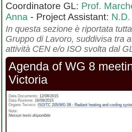
Coordinatore GL:
Prof. March
Anna
- Project Assistant:
N.D.
In questa sezione è riportata tutta
Gruppo di Lavoro, suddivisa tra at
attività CEN e/o ISO svolta dal GL
Agenda of WG 8 meetin
Victoria
Data Documento:
12/08/2015
Data Riunione:
16/09/2015
Organo Tecnico:
ISO/TC 205/WG 08 - Radiant heating and cooling sys
Note:
Nessun testo disponibile