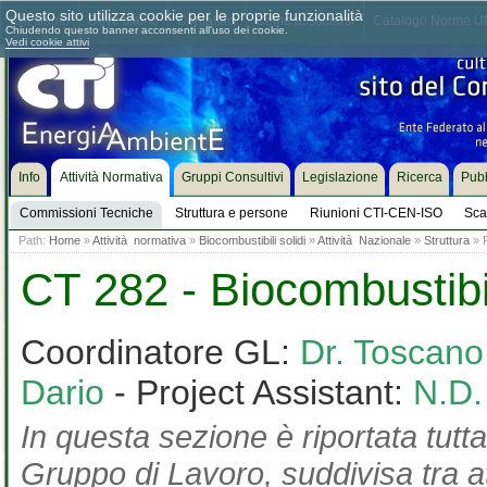
Questo sito utilizza cookie per le proprie funzionalità
Chi siamo
Dove siamo
Contattaci
Come associarsi
Catalogo Norme UN
Chiudendo questo banner acconsenti all'uso dei cookie.
Vedi cookie attivi
Info
Attività Normativa
Gruppi Consultivi
Legislazione
Ricerca
Pubb
Commissioni Tecniche
Struttura e persone
Riunioni CTI-CEN-ISO
Sca
Path:
Home
»
Attività normativa
»
Biocombustibili solidi
»
Attività Nazionale
»
Struttura
» P
CT 282 - Biocombustibil
Coordinatore GL:
Dr. Toscan
Dario
- Project Assistant:
N.D.
In questa sezione è riportata tutta
Gruppo di Lavoro, suddivisa tra at