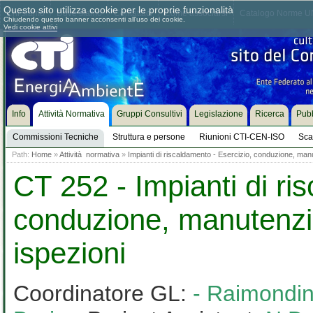
Questo sito utilizza cookie per le proprie funzionalità
Chi siamo
Dove siamo
Contattaci
Come associarsi
Catalogo Norme UN
Chiudendo questo banner acconsenti all'uso dei cookie.
Vedi cookie attivi
Info
Attività Normativa
Gruppi Consultivi
Legislazione
Ricerca
Pubb
Commissioni Tecniche
Struttura e persone
Riunioni CTI-CEN-ISO
Sca
Path:
Home
»
Attività normativa
»
Impianti di riscaldamento - Esercizio, conduzione, man
CT 252 - Impianti di ri
conduzione, manutenzi
ispezioni
Coordinatore GL:
- Raimondin