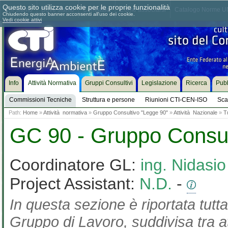
Questo sito utilizza cookie per le proprie funzionalità
Chi siamo
Dove siamo
Contattaci
Come associarsi
Catalogo Norme UN
Chiudendo questo banner acconsenti all'uso dei cookie.
Vedi cookie attivi
Info
Attività Normativa
Gruppi Consultivi
Legislazione
Ricerca
Pubb
Commissioni Tecniche
Struttura e persone
Riunioni CTI-CEN-ISO
Sca
Path:
Home
»
Attività normativa
»
Gruppo Consultivo "Legge 90"
»
Attività Nazionale
»
T
GC 90 - Gruppo Consul
Coordinatore GL:
ing. Nidasi
Project Assistant:
N.D.
-
In questa sezione è riportata tutta
Gruppo di Lavoro, suddivisa tra at