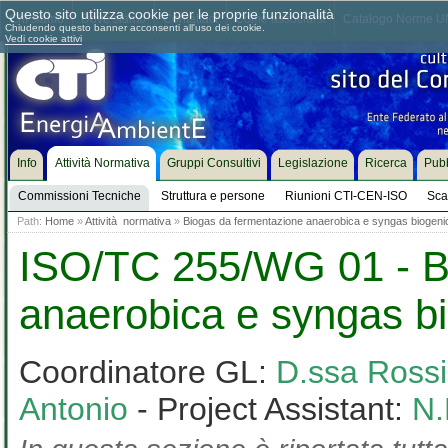
Questo sito utilizza cookie per le proprie funzionalità
Chi siamo
Dove siamo
Contattaci
Come associarsi
Catalogo Norme UN
Chiudendo questo banner acconsenti all'uso dei cookie.
Vedi cookie attivi
Info
Attività Normativa
Gruppi Consultivi
Legislazione
Ricerca
Pubb
Commissioni Tecniche
Struttura e persone
Riunioni CTI-CEN-ISO
Sca
Path:
Home
»
Attività normativa
»
Biogas da fermentazione anaerobica e syngas biogeni
ISO/TC 255/WG 01 - B
anaerobica e syngas b
Coordinatore GL:
D.ssa Rossi
Antonio
- Project Assistant:
N.