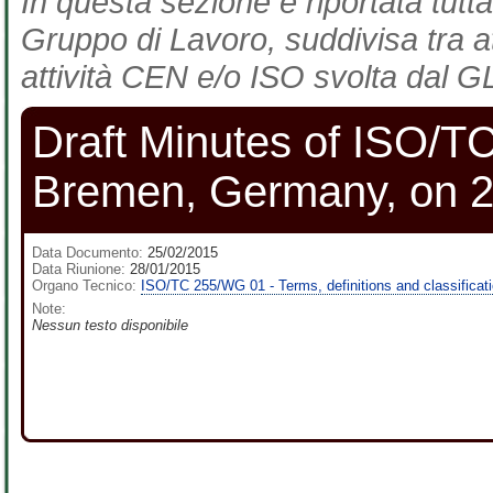
In questa sezione è riportata tutta
Gruppo di Lavoro, suddivisa tra at
attività CEN e/o ISO svolta dal GL
Draft Minutes of ISO/T
Bremen, Germany, on 2
Data Documento:
25/02/2015
Data Riunione:
28/01/2015
Organo Tecnico:
ISO/TC 255/WG 01 - Terms, definitions and classificatio
Note:
Nessun testo disponibile