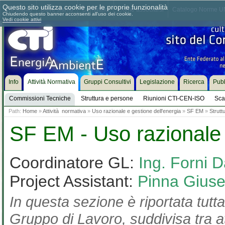
Questo sito utilizza cookie per le proprie funzionalità
Chi siamo
Dove siamo
Contattaci
Come associarsi
Catalogo Norme UN
Chiudendo questo banner acconsenti all'uso dei cookie.
Vedi cookie attivi
Info
Attività Normativa
Gruppi Consultivi
Legislazione
Ricerca
Pubb
Commissioni Tecniche
Struttura e persone
Riunioni CTI-CEN-ISO
Sca
Path:
Home
»
Attività normativa
»
Uso razionale e gestione dell'energia
»
SF EM
»
Strutt
SF EM - Uso razionale 
Coordinatore GL:
Ing. Forni D
Project Assistant:
Pinna Gius
In questa sezione è riportata tutta
Gruppo di Lavoro, suddivisa tra at