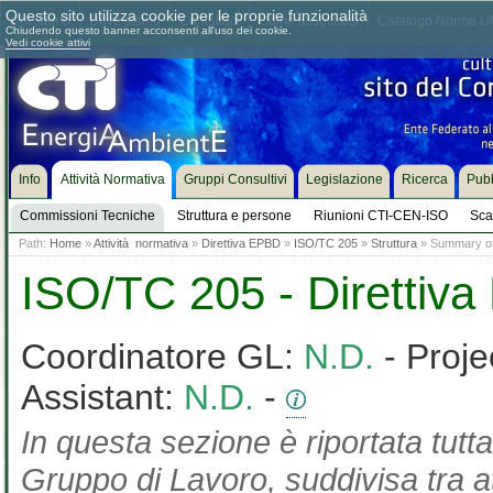
Questo sito utilizza cookie per le proprie funzionalità
Chi siamo
Dove siamo
Contattaci
Come associarsi
Catalogo Norme UN
Chiudendo questo banner acconsenti all'uso dei cookie.
Vedi cookie attivi
Info
Attività Normativa
Gruppi Consultivi
Legislazione
Ricerca
Pubb
Commissioni Tecniche
Struttura e persone
Riunioni CTI-CEN-ISO
Sca
Path:
Home
»
Attività normativa
»
Direttiva EPBD
»
ISO/TC 205
»
Struttura
» Summary of 
ISO/TC 205 - Direttiv
Coordinatore GL:
N.D.
- Proje
Assistant:
N.D.
-
In questa sezione è riportata tutta
Gruppo di Lavoro, suddivisa tra at