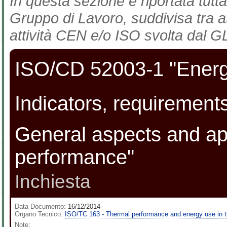
In questa sezione è riportata tutta
Gruppo di Lavoro, suddivisa tra at
attività CEN e/o ISO svolta dal GL
ISO/CD 52003-1 "Energy
Indicators, requirements 
General aspects and app
performance"
Inchiesta
Data Documento:
16/12/2014
Organo Tecnico:
ISO/TC 163 - Thermal performance and energy use in t
Note: