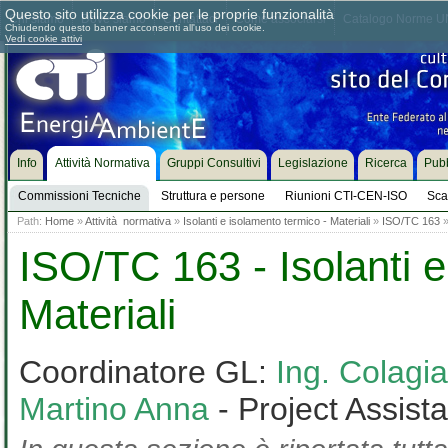
Questo sito utilizza cookie per le proprie funzionalità
Chi siamo
Dove siamo
Contattaci
Come associarsi
Catalogo Norme UN
Chiudendo questo banner acconsenti all'uso dei cookie.
Vedi cookie attivi
Info
Attività Normativa
Gruppi Consultivi
Legislazione
Ricerca
Pubb
Commissioni Tecniche
Struttura e persone
Riunioni CTI-CEN-ISO
Sca
Path:
Home
»
Attività normativa
»
Isolanti e isolamento termico - Materiali
»
ISO/TC 163
ISO/TC 163 - Isolanti e
Materiali
Coordinatore GL:
Ing. Colag
Martino Anna
- Project Assist