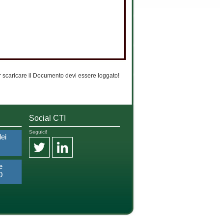
 scaricare il Documento devi essere loggato!
Social CTI
Seguici!
dei
e
O