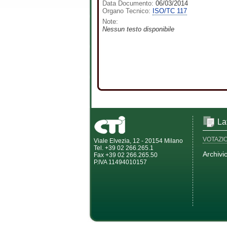
Data Documento:
06/03/2014
Organo Tecnico:
ISO/TC 117
Note:
Nessun testo disponibile
La
VOTAZI
Viale Elvezia, 12 - 20154 Milano
Tel. +39 02 266.265.1
Archivi
Fax +39 02 266.265.50
P.IVA 11494010157