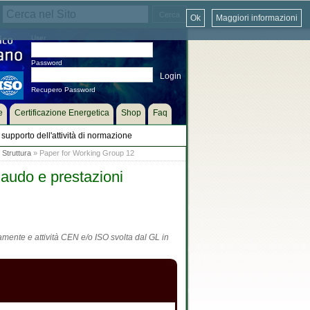
Ok
Maggiori informazioni
User
Password
Recupero Password
e
Certificazione Energetica
Shop
Faq
supporto dell'attività di normazione
»
Struttura
» Paper for Working Group 12
laudo e prestazioni
tamente e attività CEN e/o ISO svolta dal GL in