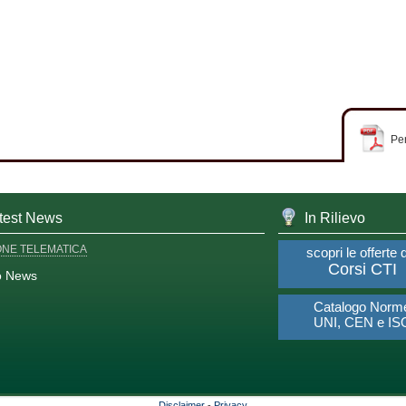
Per
test News
In Rilievo
ONE TELEMATICA
scopri le offerte 
Corsi CTI
o News
Catalogo Norm
UNI, CEN e IS
Disclaimer
-
Privacy