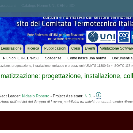
associarsi
Catalogo Norme UNI, CEN e ISO
Legislazione
Ricerca
Pubblicazioni
Corsi
Eventi
Validazione Softwar
Riunioni CTI-CEN-ISO
Scadenze
Come nasce una norma
Documenti a 
zzazione: progettazione, installazione, collaudo e prestazioni (UNI/TS 11300-3)
»
ISO/TC 117
imatizzazione: progettazione, installazione, col
oject Leader:
Nidasio Roberto
- Project Assistant:
N.D.
-
ione dell'attività del Gruppo di Lavoro, suddivisa tra attività nazionale svolta diret