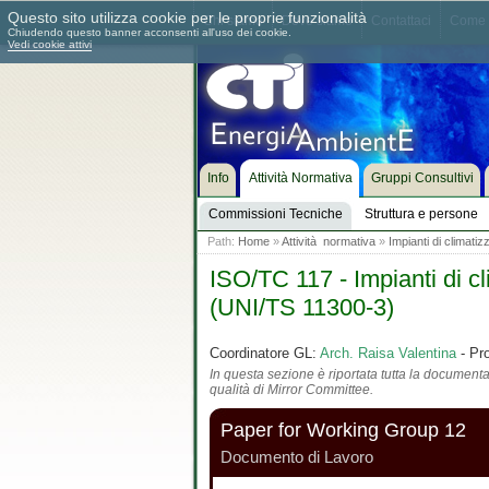
Questo sito utilizza cookie per le proprie funzionalità
Chi siamo
Dove siamo
Contattaci
Come 
Chiudendo questo banner acconsenti all'uso dei cookie.
Vedi cookie attivi
Info
Attività Normativa
Gruppi Consultivi
Commissioni Tecniche
Struttura e persone
Path:
Home
»
Attività normativa
»
Impianti di climati
ISO/TC 117 - Impianti di cl
(UNI/TS 11300-3)
Coordinatore GL:
Arch. Raisa Valentina
- Pr
In questa sezione è riportata tutta la documentaz
qualità di Mirror Committee.
Paper for Working Group 12
Documento di Lavoro