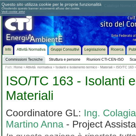
Questo sito utilizza cookie per le proprie funzionalità
Chi siamo
Dove siamo
Contattaci
Come associarsi
Catalogo Norme UN
Chiudendo questo banner acconsenti all'uso dei cookie.
Vedi cookie attivi
Info
Attività Normativa
Gruppi Consultivi
Legislazione
Ricerca
Pubb
Commissioni Tecniche
Struttura e persone
Riunioni CTI-CEN-ISO
Sca
Path:
Home
»
Attività normativa
»
Isolanti e isolamento termico - Materiali
»
ISO/TC 163
ISO/TC 163 - Isolanti e
Materiali
Coordinatore GL:
Ing. Colag
Martino Anna
- Project Assist