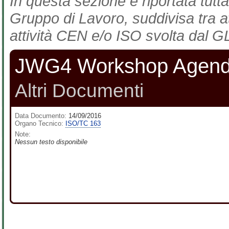
In questa sezione è riportata tutta
Gruppo di Lavoro, suddivisa tra at
attività CEN e/o ISO svolta dal GL
JWG4 Workshop Agenda
Altri Documenti
Data Documento:
14/09/2016
Organo Tecnico:
ISO/TC 163
Note:
Nessun testo disponibile