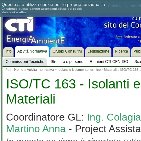
Questo sito utilizza cookie per le proprie funzionalità
Chi siamo
Dove siamo
Contattaci
Come associarsi
Catalogo Norme UN
Chiudendo questo banner acconsenti all'uso dei cookie.
Vedi cookie attivi
Info
Attività Normativa
Gruppi Consultivi
Legislazione
Ricerca
Pubb
Commissioni Tecniche
Struttura e persone
Riunioni CTI-CEN-ISO
Sca
Path:
Home
»
Attività normativa
»
Isolanti e isolamento termico - Materiali
»
ISO/TC 163
ISO/TC 163 - Isolanti e
Materiali
Coordinatore GL:
Ing. Colag
Martino Anna
- Project Assist