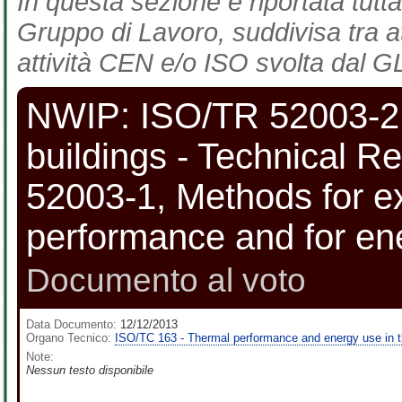
In questa sezione è riportata tutta
Gruppo di Lavoro, suddivisa tra at
attività CEN e/o ISO svolta dal GL
NWIP: ISO/TR 52003-2 
buildings - Technical 
52003-1, Methods for ex
performance and for ener
Documento al voto
Data Documento:
12/12/2013
Organo Tecnico:
ISO/TC 163 - Thermal performance and energy use in t
Note:
Nessun testo disponibile