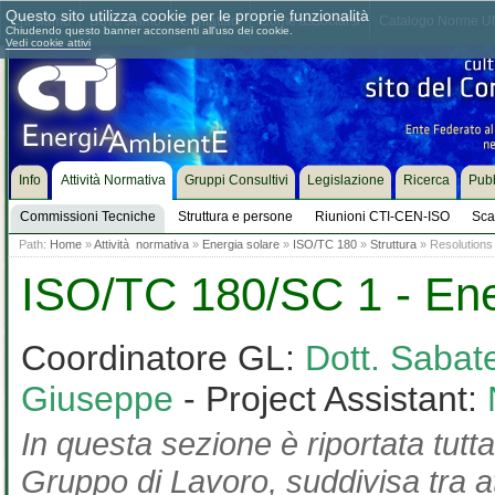
Questo sito utilizza cookie per le proprie funzionalità
Chi siamo
Dove siamo
Contattaci
Come associarsi
Catalogo Norme UN
Chiudendo questo banner acconsenti all'uso dei cookie.
Vedi cookie attivi
Info
Attività Normativa
Gruppi Consultivi
Legislazione
Ricerca
Pubb
Commissioni Tecniche
Struttura e persone
Riunioni CTI-CEN-ISO
Sca
Path:
Home
»
Attività normativa
»
Energia solare
»
ISO/TC 180
»
Struttura
» Resolutions 
ISO/TC 180/SC 1 - Ene
Coordinatore GL:
Dott. Sabate
Giuseppe
- Project Assistant:
In questa sezione è riportata tutta
Gruppo di Lavoro, suddivisa tra at