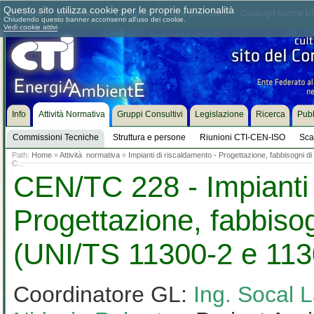
Questo sito utilizza cookie per le proprie funzionalità
Chi siamo
Dove siamo
Contattaci
Come associarsi
Catalogo Norme UN
Chiudendo questo banner acconsenti all'uso dei cookie.
Vedi cookie attivi
Info
Attività Normativa
Gruppi Consultivi
Legislazione
Ricerca
Pubb
Commissioni Tecniche
Struttura e persone
Riunioni CTI-CEN-ISO
Sca
Path:
Home
»
Attività normativa
»
Impianti di riscaldamento - Progettazione, fabbisogni 
C...
CEN/TC 228 - Impianti 
Progettazione, fabbisog
(UNI/TS 11300-2 e 113
Coordinatore GL:
Ing. Socal 