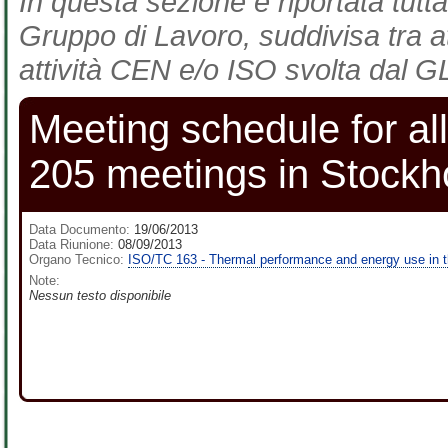
In questa sezione è riportata tutta
Gruppo di Lavoro, suddivisa tra at
attività CEN e/o ISO svolta dal GL
Meeting schedule for 
205 meetings in Stock
Data Documento:
19/06/2013
Data Riunione:
08/09/2013
Organo Tecnico:
ISO/TC 163 - Thermal performance and energy use in t
Note:
Nessun testo disponibile