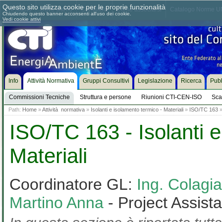
Questo sito utilizza cookie per le proprie funzionalità
Chi siamo
Dove siamo
Contattaci
Come associarsi
Catalogo Norme UN
Chiudendo questo banner acconsenti all'uso dei cookie.
Vedi cookie attivi
Info
Attività Normativa
Gruppi Consultivi
Legislazione
Ricerca
Pubb
Commissioni Tecniche
Struttura e persone
Riunioni CTI-CEN-ISO
Sca
Path:
Home
»
Attività normativa
»
Isolanti e isolamento termico - Materiali
»
ISO/TC 163
ISO/TC 163 - Isolanti e
Materiali
Coordinatore GL:
Ing. Colag
Martino Anna
- Project Assist