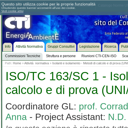
Questo sito utilizza cookie per le proprie funzionalità
Chi siamo
Dove siamo
Contattaci
Come associarsi
Catalogo Norme UN
Chiudendo questo banner acconsenti all'uso dei cookie.
Vedi cookie attivi
Info
Attività Normativa
Gruppi Consultivi
Legislazione
Ricerca
Pubb
Commissioni Tecniche
Struttura e persone
Riunioni CTI-CEN-ISO
Sca
Path:
Home
»
Attività normativa
»
Isolanti e isolamento - Metodi di calcolo e di prova (U
ISO/TC 163/SC 1 - Isol
calcolo e di prova (UN
Coordinatore GL:
prof. Corra
Anna
- Project Assistant:
N.D.