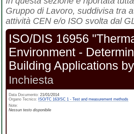
In questa sezione è riportata tutta
Gruppo di Lavoro, suddivisa tra at
attività CEN e/o ISO svolta dal GL
ISO/DIS 16956 "Thermal
Environment - Determina
Building Applications b
Inchiesta
Data Documento:
21/01/2014
Organo Tecnico:
ISO/TC 163/SC 1 - Test and measurement methods
Note:
Nessun testo disponibile