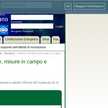
Ok
Maggiori informazioni
User
Password
Recupero Password
e
Certificazione Energetica
Shop
Faq
supporto dell'attività di normazione
le
»
Struttura
» Libretto versione informatica_21 dice...
e, misure in campo e
tamente e attività CEN e/o ISO svolta dal GL in