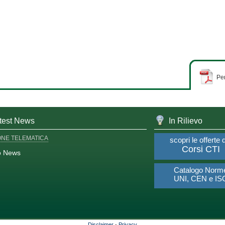
Per
test News
In Rilievo
ONE TELEMATICA
scopri le offerte 
Corsi CTI
o News
Catalogo Norm
UNI, CEN e IS
Disclaimer
-
Privacy