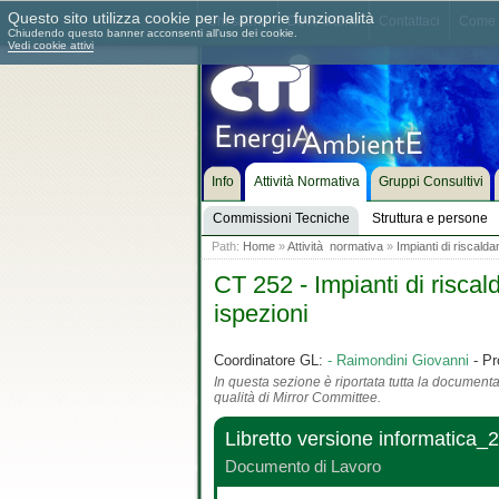
Questo sito utilizza cookie per le proprie funzionalità
Chi siamo
Dove siamo
Contattaci
Come 
Chiudendo questo banner acconsenti all'uso dei cookie.
Vedi cookie attivi
Info
Attività Normativa
Gruppi Consultivi
Commissioni Tecniche
Struttura e persone
Path:
Home
»
Attività normativa
»
Impianti di riscal
CT 252 - Impianti di risc
ispezioni
Coordinatore GL:
- Raimondini Giovanni
- Pr
In questa sezione è riportata tutta la documentaz
qualità di Mirror Committee.
Libretto versione informatica
Documento di Lavoro