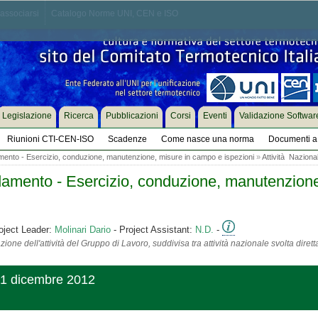
associarsi
Catalogo Norme UNI, CEN e ISO
Legislazione
Ricerca
Pubblicazioni
Corsi
Eventi
Validazione Softwar
Riunioni CTI-CEN-ISO
Scadenze
Come nasce una norma
Documenti a 
damento - Esercizio, conduzione, manutenzione, misure in campo e ispezioni
»
Attività Naziona
aldamento - Esercizio, conduzione, manutenzion
oject Leader:
Molinari Dario
- Project Assistant:
N.D.
-
ione dell'attività del Gruppo di Lavoro, suddivisa tra attività nazionale svolta diret
_21 dicembre 2012