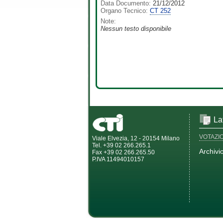
Data Documento:
21/12/2012
Organo Tecnico:
CT 252
Note:
Nessun testo disponibile
La
VOTAZI
Viale Elvezia, 12 - 20154 Milano
Tel. +39 02 266.265.1
Archivi
Fax +39 02 266.265.50
P.IVA 11494010157