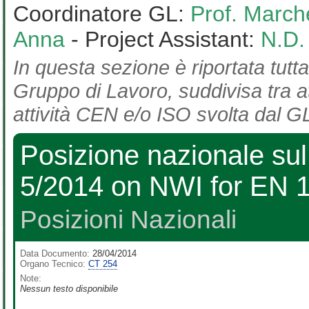
Coordinatore GL:
Prof. March
Anna
- Project Assistant:
N.D.
In questa sezione è riportata tutta
Gruppo di Lavoro, suddivisa tra at
attività CEN e/o ISO svolta dal GL
Posizione nazionale su
5/2014 on NWI for EN 
Posizioni Nazionali
Data Documento:
28/04/2014
Organo Tecnico:
CT 254
Note:
Nessun testo disponibile