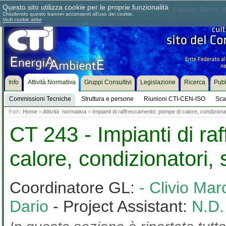
Questo sito utilizza cookie per le proprie funzionalità
Chi siamo
Dove siamo
Contattaci
Come associarsi
Catalogo Norme UN
Chiudendo questo banner acconsenti all'uso dei cookie.
Vedi cookie attivi
Info
Attività Normativa
Gruppi Consultivi
Legislazione
Ricerca
Pubb
Commissioni Tecniche
Struttura e persone
Riunioni CTI-CEN-ISO
Sca
Path:
Home
»
Attività normativa
»
Impianti di raffrescamento: pompe di calore, condizion
CT 243 - Impianti di r
calore, condizionatori,
Coordinatore GL:
- Clivio Ma
Dario
- Project Assistant:
N.D.