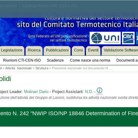
associarsi
Catalogo Norme UNI, CEN e ISO
Legislazione
Ricerca
Pubblicazioni
Corsi
Eventi
Validazione Softwar
Riunioni CTI-CEN-ISO
Scadenze
Come nasce una norma
Documenti a 
di
»
Attività Nazionale
»
Struttura
» Posizione nazionale sul documento N. ...
lidi
oject Leader:
Molinari Dario
- Project Assistant:
N.D.
-
ione dell'attività del Gruppo di Lavoro, suddivisa tra attività nazionale svolta diret
mento N. 242 "NWIP ISO/NP 18846 Determination of Fine