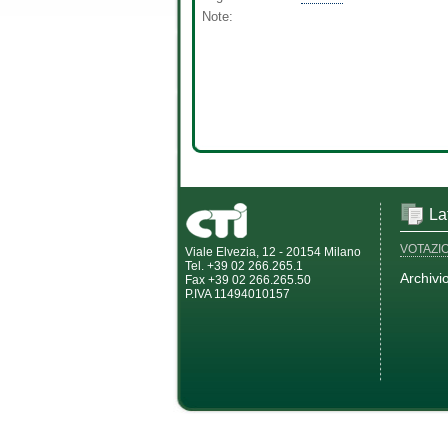
Note:
La
VOTAZI
Viale Elvezia, 12 - 20154 Milano
Tel. +39 02 266.265.1
Archivi
Fax +39 02 266.265.50
P.IVA 11494010157