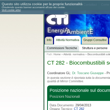
Questo sito utilizza cookie per le proprie funzionalità
Chi siamo
Dove siamo
Contattaci
Come 
Chiudendo questo banner acconsenti all'uso dei cookie.
Vedi cookie attivi
Info
Attività Normativa
Gruppi Consultivi
Commissioni Tecniche
Struttura e persone
Path:
Home
»
Attività normativa
»
Biocombustibili soli
CT 282 - Biocombustibili so
Coordinatore GL:
Dr. Toscano Giuseppe
- Pr
In questa sezione è riportata tutta la documentaz
qualità di Mirror Committee.
Posizione nazionale sul docu
Posizioni Nazionali
Data Documento:
29/04/2013
Organo Tecnico:
CT 282