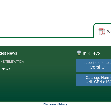
Per
test News
In Rilievo
ONE TELEMATICA
scopri le offerte 
Corsi CTI
o News
Catalogo Norm
UNI, CEN e IS
Disclaimer
-
Privacy