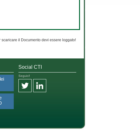
 scaricare il Documento devi essere loggato!
Social CTI
Seguici!
dei
e
O