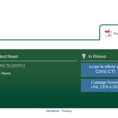
Per
test News
In Rilievo
ONE TELEMATICA
scopri le offerte 
Corsi CTI
o News
Catalogo Norm
UNI, CEN e IS
Disclaimer
-
Privacy