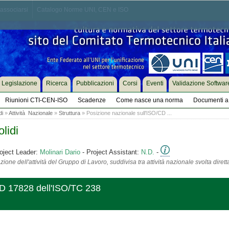
associarsi
Catalogo Norme UNI, CEN e ISO
Legislazione
Ricerca
Pubblicazioni
Corsi
Eventi
Validazione Softwar
Riunioni CTI-CEN-ISO
Scadenze
Come nasce una norma
Documenti a 
di
»
Attività Nazionale
»
Struttura
» Posizione nazionale sull'ISO/CD ...
lidi
oject Leader:
Molinari Dario
- Project Assistant:
N.D.
-
ione dell'attività del Gruppo di Lavoro, suddivisa tra attività nazionale svolta diret
CD 17828 dell'ISO/TC 238