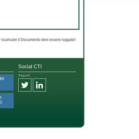
 scaricare il Documento devi essere loggato!
Social CTI
Seguici!
dei
e
O