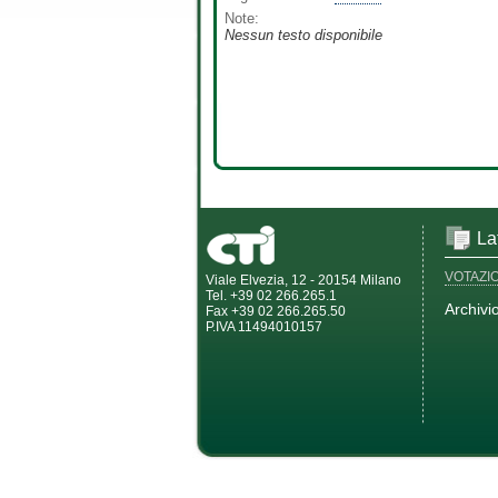
Note:
Nessun testo disponibile
La
VOTAZI
Viale Elvezia, 12 - 20154 Milano
Tel. +39 02 266.265.1
Archivi
Fax +39 02 266.265.50
P.IVA 11494010157