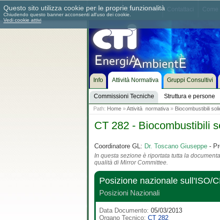
Questo sito utilizza cookie per le proprie funzionalità
Chi siamo
Dove siamo
Contattaci
Come 
Chiudendo questo banner acconsenti all'uso dei cookie.
Vedi cookie attivi
Info
Attività Normativa
Gruppi Consultivi
Commissioni Tecniche
Struttura e persone
Path:
Home
»
Attività normativa
»
Biocombustibili soli
CT 282 - Biocombustibili so
Coordinatore GL:
Dr. Toscano Giuseppe
- Pr
In questa sezione è riportata tutta la documentaz
qualità di Mirror Committee.
Posizione nazionale sull'ISO/
Posizioni Nazionali
Data Documento:
05/03/2013
Organo Tecnico:
CT 282