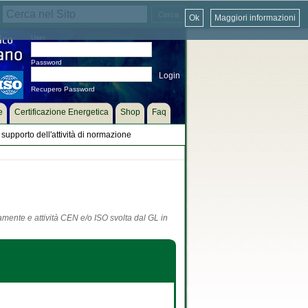
Ok
Maggiori informazioni
User
Password
Recupero Password
e
Certificazione Energetica
Shop
Faq
supporto dell'attività di normazione
tamente e attività CEN e/o ISO svolta dal GL in