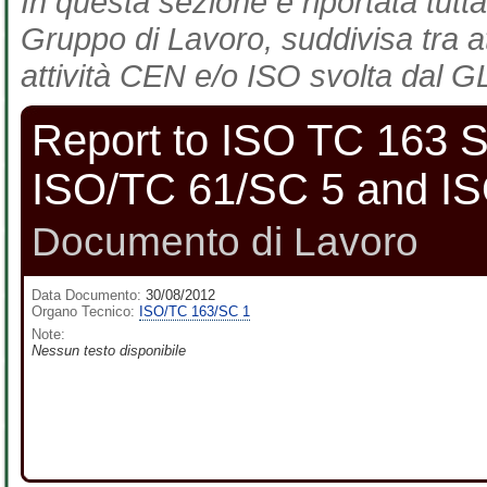
In questa sezione è riportata tutta
Gruppo di Lavoro, suddivisa tra at
attività CEN e/o ISO svolta dal GL
Report to ISO TC 163 SC
ISO/TC 61/SC 5 and I
Documento di Lavoro
Data Documento:
30/08/2012
Organo Tecnico:
ISO/TC 163/SC 1
Note:
Nessun testo disponibile