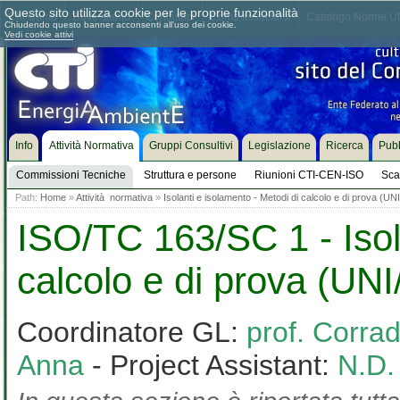
Questo sito utilizza cookie per le proprie funzionalità
Chi siamo
Dove siamo
Contattaci
Come associarsi
Catalogo Norme UN
Chiudendo questo banner acconsenti all'uso dei cookie.
Vedi cookie attivi
Info
Attività Normativa
Gruppi Consultivi
Legislazione
Ricerca
Pubb
Commissioni Tecniche
Struttura e persone
Riunioni CTI-CEN-ISO
Sca
Path:
Home
»
Attività normativa
»
Isolanti e isolamento - Metodi di calcolo e di prova (U
ISO/TC 163/SC 1 - Isol
calcolo e di prova (UN
Coordinatore GL:
prof. Corra
Anna
- Project Assistant:
N.D.