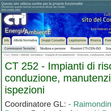
Questo sito utilizza cookie per le proprie funzionalità
Chi siamo
Dove siamo
Contattaci
Come associarsi
Catalogo Norme UN
Chiudendo questo banner acconsenti all'uso dei cookie.
Vedi cookie attivi
Info
Attività Normativa
Gruppi Consultivi
Legislazione
Ricerca
Pubb
Commissioni Tecniche
Struttura e persone
Riunioni CTI-CEN-ISO
Sca
Path:
Home
»
Attività normativa
»
Impianti di riscaldamento - Esercizio, conduzione, man
CT 252 - Impianti di ri
conduzione, manutenzi
ispezioni
Coordinatore GL:
- Raimondin