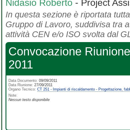
Nidasio Roberto
- Project Ass
In questa sezione è riportata tutta
Gruppo di Lavoro, suddivisa tra at
attività CEN e/o ISO svolta dal GL
Convocazione Riunione
2011
Data Documento:
09/09/2011
Data Riunione:
27/09/2011
Organo Tecnico:
CT 251 - Impianti di riscaldamento - Progettazione, fa
Note:
Nessun testo disponibile