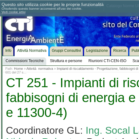
Questo sito utilizza cookie per le proprie funzionalità
Chi siamo
Dove siamo
Contattaci
Come associarsi
Catalogo Norme UN
Chiudendo questo banner acconsenti all'uso dei cookie.
Vedi cookie attivi
Info
Attività Normativa
Gruppi Consultivi
Legislazione
Ricerca
Pubb
Commissioni Tecniche
Struttura e persone
Riunioni CTI-CEN-ISO
Sca
Path:
Home
»
Attività normativa
»
Impianti di riscaldamento - Progettazione, fabbisogni 
601 del 27 s...
CT 251 - Impianti di ri
fabbisogni di energia 
e 11300-4)
Coordinatore GL:
Ing. Socal 