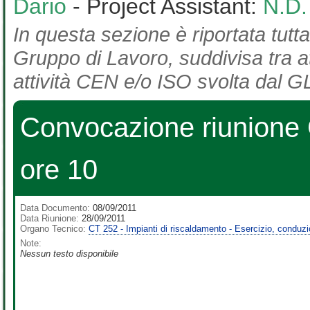
Dario
- Project Assistant:
N.D.
In questa sezione è riportata tutta
Gruppo di Lavoro, suddivisa tra at
attività CEN e/o ISO svolta dal GL
Convocazione riunione 
ore 10
Data Documento:
08/09/2011
Data Riunione:
28/09/2011
Organo Tecnico:
CT 252 - Impianti di riscaldamento - Esercizio, conduz
Note:
Nessun testo disponibile