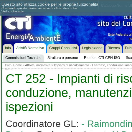
Questo sito utilizza cookie per le proprie funzionalità
Chi siamo
Dove siamo
Contattaci
Come associarsi
Catalogo Norme UN
Chiudendo questo banner acconsenti all'uso dei cookie.
Vedi cookie attivi
Info
Attività Normativa
Gruppi Consultivi
Legislazione
Ricerca
Pubb
Commissioni Tecniche
Struttura e persone
Riunioni CTI-CEN-ISO
Sca
Path:
Home
»
Attività normativa
»
Impianti di riscaldamento - Esercizio, conduzione, man
set...
CT 252 - Impianti di ri
conduzione, manutenzi
ispezioni
Coordinatore GL:
- Raimondin