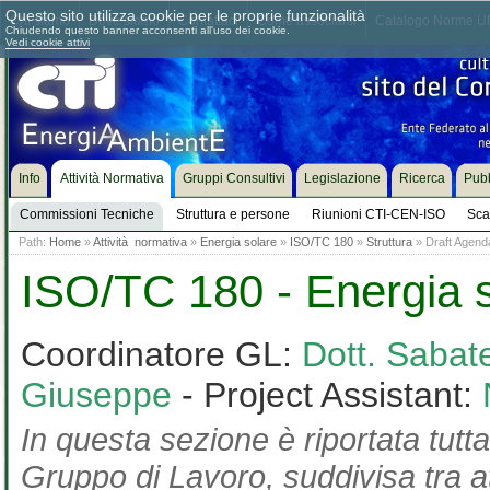
Questo sito utilizza cookie per le proprie funzionalità
Chi siamo
Dove siamo
Contattaci
Come associarsi
Catalogo Norme UN
Chiudendo questo banner acconsenti all'uso dei cookie.
Vedi cookie attivi
Info
Attività Normativa
Gruppi Consultivi
Legislazione
Ricerca
Pubb
Commissioni Tecniche
Struttura e persone
Riunioni CTI-CEN-ISO
Sca
Path:
Home
»
Attività normativa
»
Energia solare
»
ISO/TC 180
»
Struttura
» Draft Agenda
ISO/TC 180 - Energia 
Coordinatore GL:
Dott. Sabate
Giuseppe
- Project Assistant:
In questa sezione è riportata tutta
Gruppo di Lavoro, suddivisa tra at