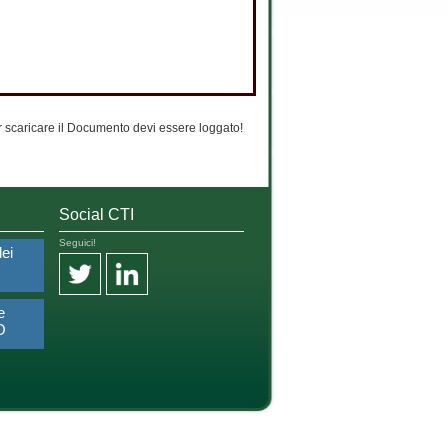
 scaricare il Documento devi essere loggato!
Social CTI
Seguici!
dei
e
O