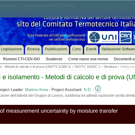
associarsi
Catalogo Norme UNI, CEN e ISO
Legislazione
Ricerca
Pubblicazioni
Corsi
Eventi
Validazione Softwar
Riunioni CTI-CEN-ISO
Scadenze
Come nasce una norma
Documenti a 
to - Metodi di calcolo e di prova (UNI/TS 11300-1)
»
ISO/TC 163/SC 1
»
Struttura
» Voting res
 e isolamento - Metodi di calcolo e di prova (
roject Leader:
Martino Anna
- Project Assistant:
N.D.
-
ione dell'attività del Gruppo di Lavoro, suddivisa tra attività nazionale svolta diret
 of measurement uncertainity by moisture transfer