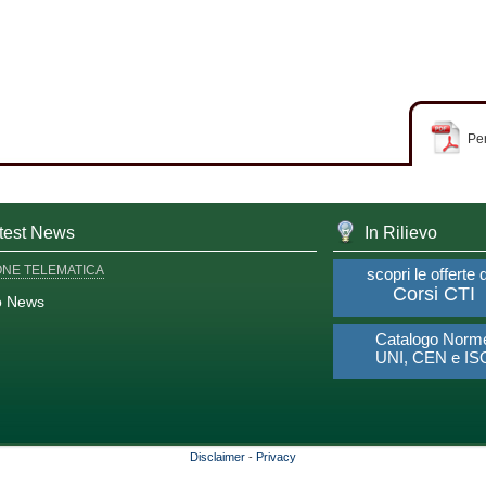
Per
test News
In Rilievo
ONE TELEMATICA
scopri le offerte 
Corsi CTI
o News
Catalogo Norm
UNI, CEN e IS
Disclaimer
-
Privacy