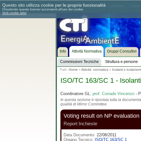
Questo sito utilizza cookie per le proprie funzionalità
Chi siamo
Dove siamo
Contattaci
Come 
Chiudendo questo banner acconsenti all'uso dei cookie.
Vedi cookie attivi
Info
Attività Normativa
Gruppi Consultivi
Commissioni Tecniche
Struttura e persone
Path:
Home
»
Attività normativa
»
Isolanti e isolamen
ISO/TC 163/SC 1 - Isolanti
Coordinatore GL:
prof. Corrado Vincenzo
- P
In questa sezione è riportata tutta la documentaz
qualità di Mirror Committee.
Voting result on NP evaluation
Report Inchieste
Data Documento:
22/08/2011
Organo Tecnico:
ISO/TC 163/SC 1