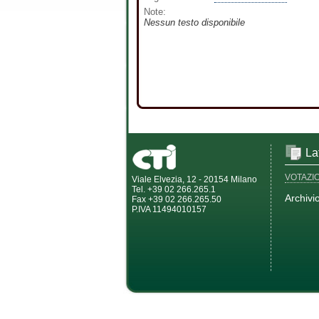
Note:
Nessun testo disponibile
La
VOTAZI
Viale Elvezia, 12 - 20154 Milano
Tel. +39 02 266.265.1
Archivi
Fax +39 02 266.265.50
P.IVA 11494010157