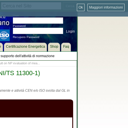
Ok
Maggiori informazioni
User
Password
Recupero Password
e
Certificazione Energetica
Shop
Faq
supporto dell'attività di normazione
ult on NP evaluation of mea...
UNI/TS 11300-1)
tamente e attività CEN e/o ISO svolta dal GL in