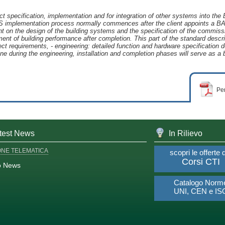
ject specification, implementation and for integration of other systems into th
 implementation process normally commences after the client appoints a BAC
 on the design of the building systems and the specification of the commis
nt of building performance after completion. This part of the standard descri
ject requirements, - engineering: detailed function and hardware specification d
during the engineering, installation and completion phases will serve as a bas
Per
test News
In Rilievo
ONE TELEMATICA
scopri le offerte 
Corsi CTI
o News
Catalogo Norm
UNI, CEN e IS