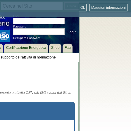
Ok
Maggiori informazioni
User
Password
Recupero Password
e
Certificazione Energetica
Shop
Faq
supporto dell'attività di normazione
tamente e attività CEN e/o ISO svolta dal GL in