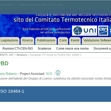
associarsi
Catalogo Norme UNI, CEN e ISO
Legislazione
Ricerca
Pubblicazioni
Corsi
Eventi
Validazione Softwar
Riunioni CTI-CEN-ISO
Scadenze
Come nasce una norma
Documenti a 
EN/TC 247
»
Struttura
» European FV result on FprEN ISO 16484-1
EPBD
asio Roberto
- Project Assistant:
N.D.
-
ione dell'attività del Gruppo di Lavoro, suddivisa tra attività nazionale svolta diret
 ISO 16484-1