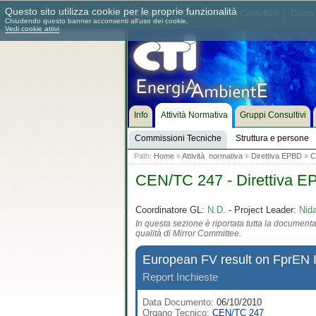
Questo sito utilizza cookie per le proprie funzionalità
Chi siamo
Dove siamo
Contattaci
Come 
Chiudendo questo banner acconsenti all'uso dei cookie.
Vedi cookie attivi
Info
Attività Normativa
Gruppi Consultivi
Commissioni Tecniche
Struttura e persone
Path:
Home
»
Attività normativa
»
Direttiva EPBD
»
C
CEN/TC 247 - Direttiva 
Coordinatore GL:
N.D.
- Project Leader:
Nid
In questa sezione è riportata tutta la documentaz
qualità di Mirror Committee.
European FV result on FprEN
Report Inchieste
Data Documento:
06/10/2010
Organo Tecnico:
CEN/TC 247