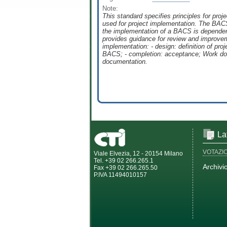
Note:
This standard specifies principles for pro
used for project implementation. The BACS
the implementation of a BACS is dependent
provides guidance for review and improveme
implementation: - design: definition of pro
BACS; - completion: acceptance; Work done 
documentation.
La
VOTAZI
Viale Elvezia, 12 - 20154 Milano
Tel. +39 02 266.265.1
Archivi
Fax +39 02 266.265.50
P.IVA 11494010157