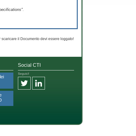
ecifications".
 scaricare il Documento devi essere loggato!
Social CTI
Seguici!
dei
e
O