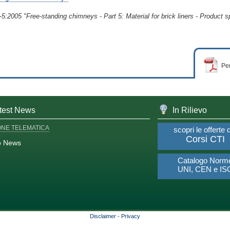
005 "Free-standing chimneys - Part 5: Material for brick liners - Product sp
Per
test News
In Rilievo
ONE TELEMATICA
scopri le offerte 
Corsi CTI
o News
Catalogo Norm
UNI, CEN e IS
Disclaimer
-
Privacy