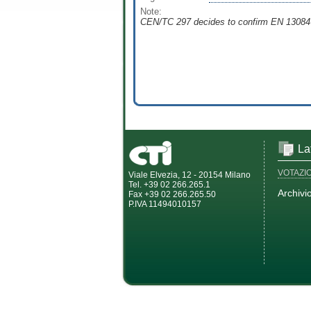
Note:
CEN/TC 297 decides to confirm EN 13084-5:2
La
VOTAZI
Viale Elvezia, 12 - 20154 Milano
Tel. +39 02 266.265.1
Archivi
Fax +39 02 266.265.50
P.IVA 11494010157