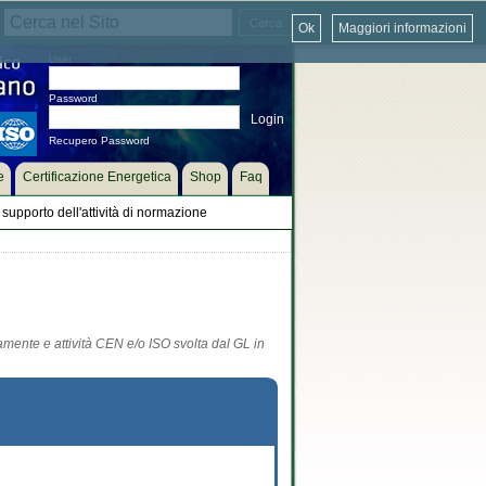
Ok
Maggiori informazioni
User
Password
Recupero Password
e
Certificazione Energetica
Shop
Faq
supporto dell'attività di normazione
tamente e attività CEN e/o ISO svolta dal GL in