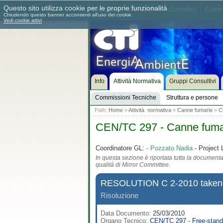
Questo sito utilizza cookie per le proprie funzionalità
Chi siamo
Dove siamo
Contattaci
Come 
Chiudendo questo banner acconsenti all'uso dei cookie.
Vedi cookie attivi
Info
Attività Normativa
Gruppi Consultivi
Commissioni Tecniche
Struttura e persone
Path:
Home
»
Attività normativa
»
Canne fumarie
»
C
CEN/TC 297 - Canne fuma
Coordinatore GL:
- Pozzato Nadia
- Project 
In questa sezione è riportata tutta la documentaz
qualità di Mirror Committee.
RESOLUTION C 2-2010 taken 
Risoluzione
Data Documento:
25/03/2010
Organo Tecnico:
CEN/TC 297 - Free-standi