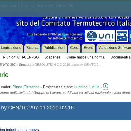
associarsi
Catalogo Norme UNI, CEN e ISO
Legislazione
Ricerca
Pubblicazioni
Corsi
Eventi
Validazione Softwar
Riunioni CTI-CEN-ISO
Scadenze
Come nasce una norma
Documenti a 
EN/TC 297
»
Struttura
» RESOLUTION C 2-2010 taken by CEN/TC 2...
rie
Leader:
Pinna Giuseppe
- Project Assistant:
Luppino Lucilla
-
ione dell'attività del Gruppo di Lavoro, suddivisa tra attività nazionale svolta diret
by CEN/TC 297 on 2010-02-16
ng industrial chimneys