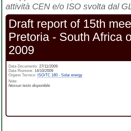
attività CEN e/o ISO svolta dal GL
Draft report of 15th me
Pretoria - South Africa 
2009
Data Documento:
27/11/2009
Data Riunione:
14/10/2009
Organo Tecnico:
ISO/TC 180 - Solar energy
Note:
Nessun testo disponibile