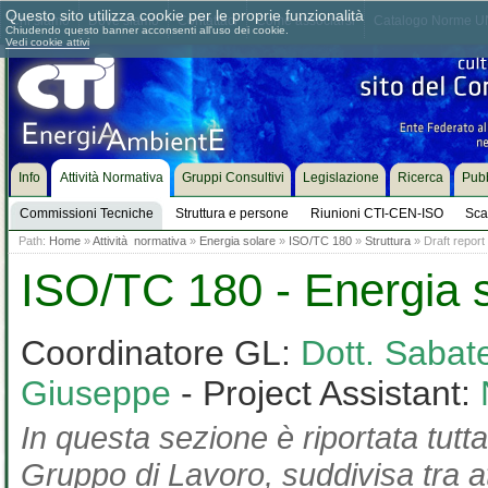
Questo sito utilizza cookie per le proprie funzionalità
Chi siamo
Dove siamo
Contattaci
Come associarsi
Catalogo Norme UN
Chiudendo questo banner acconsenti all'uso dei cookie.
Vedi cookie attivi
Info
Attività Normativa
Gruppi Consultivi
Legislazione
Ricerca
Pubb
Commissioni Tecniche
Struttura e persone
Riunioni CTI-CEN-ISO
Sca
Path:
Home
»
Attività normativa
»
Energia solare
»
ISO/TC 180
»
Struttura
» Draft report 
ISO/TC 180 - Energia 
Coordinatore GL:
Dott. Sabate
Giuseppe
- Project Assistant:
In questa sezione è riportata tutta
Gruppo di Lavoro, suddivisa tra at